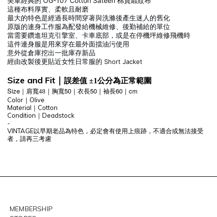
美軍經典的 OG-107 Cotton Sateen 棉質緞紋布
這種布料厚實、柔軟且耐磨
最大的特色是經過長時間穿著與洗滌後產生迷人的舊化
原版的連身工作服為配發給機械維修、後勤補給的單位
當需要鑽進坦克引擎室、卡車底部，或是在停機坪維修飛機時
這件連身服是用來穿在最外面擋油污使用
意外從倉庫挖出一批庫存新品
經由改製後更貼近女性日常服的
Short Jacket
Size and Fit
｜
誤差值 ±1公分為正常範圍
Size
50
50
60
cm
｜
肩寬48
｜
胸寬
｜
衣長
｜
袖長
｜
Color｜Olive
Material｜
Cotton
Condition｜Deadstock
-
VINTAGE以早期老品為特色，必定會有使用上痕跡，不適合或無法接受
者，請再三考慮
MEMBERSHIP