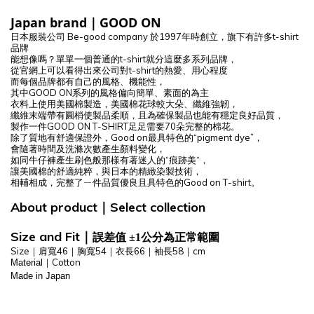
Japan brand
｜GOOD ON
日本服裝公司 Be-good company
於1997年時創立，旗下有許多t-shirt
品牌
能想像嗎？單單一個普通的t-shirt就分這麼多系列品牌，
從官網上可以看得出來公司對t-shirt的熱愛、用心程度
而每個品牌都有自己的風格、機能性，
其中GOOD ON系列的風格偏向簡單、素面的為主
衣料上使用美國棉製造，美國棉花球較大朵、纖維強韌，
纖維末端帶有圓梢使製品柔順，
且為確保製品也能有穩定良好品質，
製作一件GOOD ON T-SHIRT足足需要70朵完整的棉花。
除了質地有舒適保證外，Good on最具特色的“pigment dye”，
會隨著時間及洗滌次數產生顏料變化，
如同牛仔褲產生刷色般那樣有著迷人的“痕跡美“，
讓美國棉的舒適純粹，與日本的精緻染製技術，
相輔相成，完整了ㄧ件品質優良且具特色的Good on T-shirt。
About product
Select
collection
｜
Size and Fit
｜
誤差值 ±1公分為正常範圍
Size｜肩寬46｜胸寬54｜衣長66｜袖長58
｜cm
Cotton
Material｜
Made in Japan