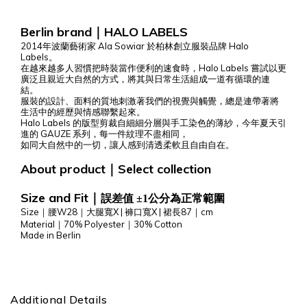
Berlin brand
HALO LABELS
｜
2014年波蘭藝術家 Ala Sowiar 於柏林創立服裝品牌 Halo
Labels。
在越來越多人習慣把時裝當作便利的速食時，Halo Labels 嘗試以更
廣泛且親近大自然的方式，將其與日常生活組成一道有循環的連
結。
服裝的設計、面料的質地刺激著我們的視覺與觸覺，總是連帶著將
生活中的經歷與情感聯繫起來。
Halo Labels 的版型剪裁自細細分層與手工染色的薄紗，今年夏天引
進的 GAUZE 系列，每一件紋理不盡相同，
如同大自然中的一切，讓人感到清透柔軟且自由自在。
About product
Select
collection
｜
Size and Fit
｜
誤差值 ±1公分為正常範圍
Size｜腰W28｜
大腿寬X |
褲口寬X
| 裙
長87
｜cm
Material｜70% Polyester
｜30% Cotton
Made in Berlin
Additional Details