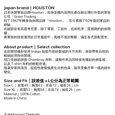
Japan brand
｜
HOUSTON
日本休閒軍裝品牌
Houston
，前身是國內首間生產自創出飛行外套的軍裝
公司「
Union Trading
」，
到了
1947
年轉身為休閒品牌「
Houston
」，至今累積了
60
年復刻軍品的
經驗，
在細節皆有高度考究度，除了軍裝、工裝外，也有乾淨、質感簡約的休閒
服，
將軍裝的技術運用於日常服裝中，風格不過於剛硬，滿足各式搭配需求。
About product
｜
Select
collection
這款開領襯衫使用 Indigo 靛藍竹節紗製成的天竺布料，表面帶有自然的
粗細紋理與休閒感。
領口等細節拼接 Chambray 布料，讓整件單品同時保有襯衫的俐落感，
以及 T-shirt 布料的輕鬆舒適。
隨著穿著與清洗，靛藍色會慢慢產生自然色落，能享受像丹寧一樣的經年
變化。
Size and Fit
｜
誤差值 ±1公分為正常範圍
Size L ｜肩寬49｜胸寬61｜衣長72｜袖長24｜cm
Size XL ｜肩寬51｜胸寬64｜衣長74｜袖長25｜cm
Material｜100% Cotton
Made In China
Additional Details