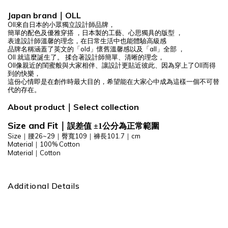
Japan b
rand
｜OLL
OII來自日本的小眾獨立設計師品牌，
簡單的配色及優雅穿搭 ，
日本製的工藝、心思獨具的版型 ，
表達設計師溫馨的理念，
在日常生活中也能體驗高級感
品牌名稱涵蓋了英文的「old」懷舊溫馨感以及「all」全部 ，
OII 就這麼誕生了。
揉合著設計師簡單、清晰的理念，
OII像親近的閨蜜般與大家相伴、
讓設計更貼近彼此、因為穿上了OII而得
到的快樂，
這份心情即是在創作時最大目的，
希望能在大家心中成為這樣一個不可替
代的存在。
About product
｜
Select
collection
Size and Fit
｜
誤差值 ±1公分為正常範圍
Size｜腰26~29｜臀寬109｜褲長101.7｜cm
Material｜100% Cotton
Material｜
Cotton
Additional Details