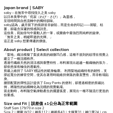
Japan brand｜SABY
saby – 在無常中尋找恆久之美 saby
以日本美學中的「侘寂（わび・さび）」為靈感，
呈現時間與自然流轉中的獨特韻味。
saby認為，歲月留下的痕跡並非缺陷，而是生命的印記——斑駁、枯
萎，卻蘊含深邃的情感與詩意。
這份美，宛如俳句中最動人的一筆，或樂曲中最強烈而純粹的旋律。
「無常之美，稍縱即逝的光輝。」
這正是 saby 想要傳遞的價值。
About product｜Select collection
「梨地」織法模擬了梨皮表面的細微凹凸感，這種不規則的紋理在視覺上
建立了一種沈穩秩序。
透過竹纖維天然的清涼感與垂墜特性，布料展現出超越一般織物的張力，
卻依然保有極佳的透氣性。
剪裁上維持了 SABY 標誌性的鬆身輪廓。 利用梨地組織特有的韌性，支
撐起寬分的褲管空間，使其在著用時能維持俐落的垂直墜性，而非軟塌貼
身。
腰部配置的彈性設計提供了 Easy Pants 的便利，卻透過精密的剪裁比
例，將隨性的結構轉化為沈穩的視覺氣場。
當走動時，布料隨空氣律動產生的擺盪弧度，展現出一種不隨流行更迭的
份量感。
Size and Fit｜誤差值 ±1公分為正常範圍
Staff Sam 179/70 in size 2
Size 2｜腰圍 W32
｜褲長112｜
褲襠長43
｜大腿
寬31
｜
褲口寬24
｜cm