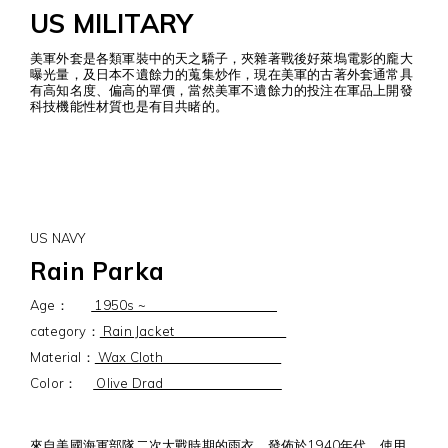
US MILITARY
美軍外套是各類軍裝中的天之驕子，夾雜著戰後好萊塢電影的龐大
曝光量，及日本不遺餘力的蒐集炒作，現在美軍的古著外套通常具
有高知名度、偏高的單價，當然美軍不遺餘力的投注在軍品上開發
科技機能性材質也是有目共睹的。
US NAVY
Rain Parka
Age：
1950s ~
category：
Rain Jacket
Material：
Wax Cloth
Color：
Olive Drad
來自美國海軍部隊二次大戰時期的雨衣，發佈於1940年代，使用