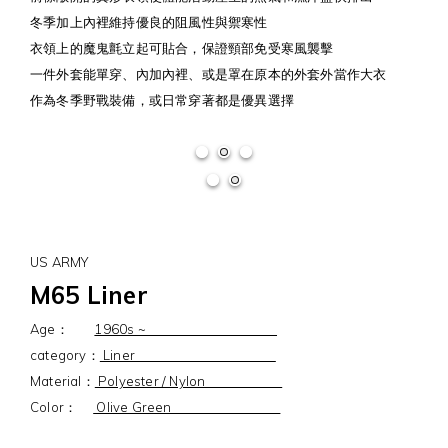
冬季加上內裡維持優良的阻風性與禦寒性
衣領上的魔鬼氈立起可貼合，保證頸部免受寒風襲擊
一件外套能單穿、內加內裡、或是罩在原本的外套外當作大衣
作為冬季野戰裝備，或日常穿著都是優異選擇
US ARMY
M65 Liner
Age：
1960s ~
category：
Liner
Material：
Polyester / Nylon
Color：
Olive Green