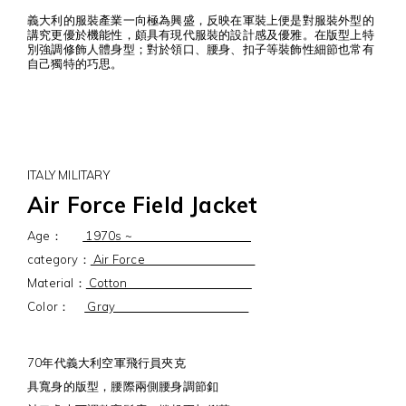
義大利的服裝產業一向極為興盛，反映在軍裝上便是對服裝外型的
講究更優於機能性，頗具有現代服裝的設計感及優雅。在版型上特
別強調修飾人體身型；對於領口、腰身、扣子等裝飾性細節也常有
自己獨特的巧思。
ITALY MILITARY
Air Force Field Jacket
Age：
1970s ~
category：
Air Force
Material：
Cotton
Color：
Gray
70年代義大利空軍飛行員夾克
具寬身的版型，腰際兩側腰身調節釦