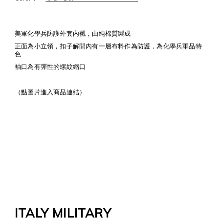
美軍化學兵防護外套內襯，由純棉質製成
正面為小立領，扣子解開內有一層布料作為防護，為化學兵軍品特
色
袖口為有彈性的螺紋縮口
（點圖片進入商品連結）
ITALY MILITARY