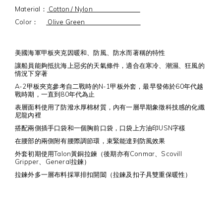
Material：
Cotton / Nylon
Color：
Olive Green
美國海軍甲板夾克因暖和、防風、防水而著稱的特性
讓船員能夠抵抗海上惡劣的天氣條件，適合在寒冷、潮濕、狂風的
情況下穿著
A-2甲板夾克參考自二戰時的N-1甲板外套，最早發佈於60年代越
戰時期，一直到80年代為止
表層面料使用了防潑水厚棉材質，內有一層早期象徵科技感的化纖
尼龍內裡
搭配兩側插手口袋和一個胸前口袋，口袋上方油印USN字樣
在腰部的兩側附有腰際調節環，束緊能達到防風效果
外套初期使用Talon黃銅拉鍊（後期亦有Conmar、Scovill
Gripper、General拉鍊）
拉鍊外多一層布料採單排扣開闔（拉鍊及扣子具雙重保暖性）