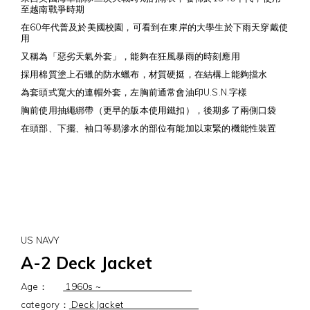
至越南戰爭時期
在60年代普及於美國校園，可看到在東岸的大學生於下雨天穿戴使
用
又稱為「惡劣天氣外套」，能夠在狂風暴雨的時刻應用
採用棉質塗上石蠟的防水蠟布，材質硬挺，在結構上能夠擋水
為套頭式寬大的連帽外套，左胸前通常會油印U.S.N.字樣
胸前使用抽繩綁帶（更早的版本使用鐵扣），後期多了兩側口袋
在頭部、下擺、袖口等易滲水的部位有能加以束緊的機能性裝置
US NAVY
A-2 Deck Jacket
Age：
1960s ~
category：
Deck Jacket