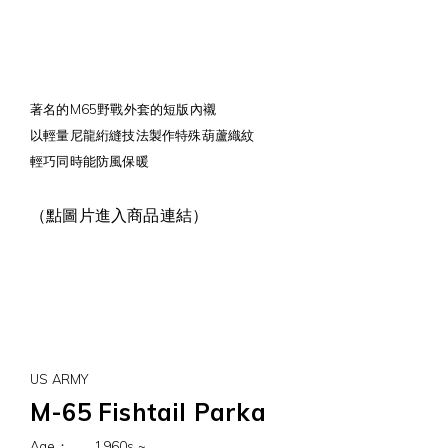
著名的M65野戰外套的短版內襯
以輕量尼龍絎縫技法製作特殊葫蘆織紋
輕巧同時能防風保暖
（點圖片進入商品連結）
US ARMY
M-65 Fishtail Parka
Age：
1960s ~