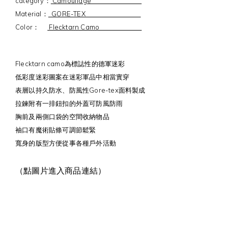
category：
Camouflage
Material：
GORE-TEX
Color：
Flecktarn Camo
Flecktarn camo為標誌性的德軍迷彩
低彩度迷彩圖案在迷彩軍品中相當實穿
表層以持久防水、防風性Gore-tex面料製成
拉鍊附有一排鈕扣的外蓋可防風防雨
胸前及兩側口袋的空間收納物品
袖口有魔術貼條可調節鬆緊
寬身的版型方便從事各種戶外活動
（點圖片進入商品連結）