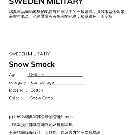
SWEDEN MILITARY
瑞典軍品簡約乾爽的氣質有如軍品中的一股清流，服裝版型俐落帶
著書生氣息，色彩通常有著飽和的色彩，如草綠色、天空藍
MILITARY
SWEDEN
Snow Smock
Age：
1960s ~
category：
Camouflage
Material：
Cotton
Color：
Snow Camo
由1960s瑞典軍隊公發的雪地Smock
用途為提供部隊雪地迷彩及抵禦寒風
有著精簡線條設計、大鈕釦、以及官方的三皇冠標誌