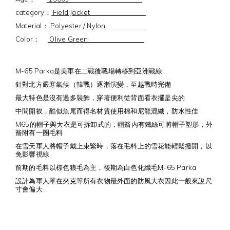
category：
Field Jacket
Material：
Polyester / Nylon
Color：
Olive Green
M-65 Parka是美軍在二戰後戰場轉移到亞洲戰線
針對北方嚴寒氣候（韓戰）逐漸演變，至越戰時完備
最大特色是沒有過多裝飾，穿著便利從背面看衣擺是尖的
中間開衩，酷似魚尾而得名材質使用棉和尼龍混織，防水性佳
M65的帽子與大衣是可拆卸式的，帽簷內有鐵絲可將帽子塑形，外
簷附有一圈毛料
在雪天軍人將帽子戴上束緊時，落在毛料上的雪花能輕鬆撥開，以
免影響視線
前期的毛料以棕色狼毛為主，後期為白色化纖毛M-65 Parka
設計為軍人罩在夾克等所有衣物最外面的防風大衣因此一般來說尺
寸會偏大