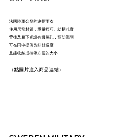
法國陸軍公發的連帽雨衣
使用尼龍材質，重量輕巧、結構扎實
背後及腋下皆設有透氣孔，預防濕悶
可在雨中提供良好舒適度
且能收納成攜帶方便的大小
（點圖片進入商品連結）