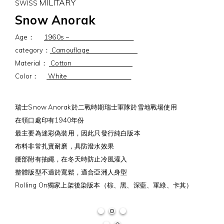
MILITARY
SWISS
Snow Anorak
Age：
1960s ~
category：
Camouflage
Material：
Cotton
Color：
White
瑞士Snow Anorak於二戰時期瑞士軍隊於雪地戰場使用
在領口處印有1940年份
最主要為迷彩偽裝用，因此只發行純白版本
布料非常扎實耐磨，具防潑水效果
腰部附有抽繩，在冬天時防止冷風灌入
整體版型不過於寬鬆，適合亞洲人身型
Rolling On獨家上架後染版本（棕、黑、深藍、軍綠、卡其）