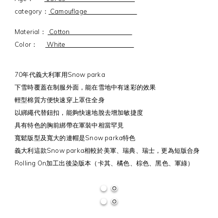
category：
Camouflage
Material：
Cotton
Color：
White
70年代義大利軍用Snow parka
下雪時覆蓋在制服外面，能在雪地中有迷彩的效果
輕型棉質方便快速穿上罩住全身
以綁繩代替鈕扣，能夠快速地脫去增加敏捷度
具有特色的胸前綁帶在軍裝中相當罕見
寬鬆版型及寬大的連帽是Snow parka特色
義大利這款Snow parka相較於美軍、瑞典、瑞士，更為短版合身
Rolling On加工出後染版本（卡其、橘色、棕色、黑色、軍綠）