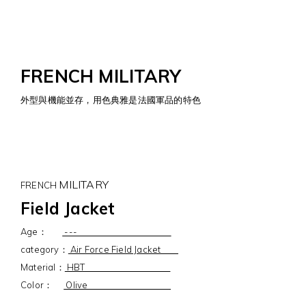
FRENCH MILITARY
外型與機能並存，用色典雅是法國軍品的特色
MILITARY
FRENCH
Field Jacket
Age：
---
category：
Air Force Field Jacket
Material：
HBT
Color：
Olive