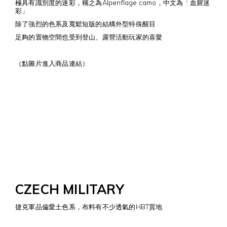
極具有識別度的迷彩，稱之為Alpenflage camo，中文為「血腥迷
彩」
除了強烈的色系及寬鬆短版的結構外型特殊醒目
足夠的置物空間也受到登山、露營活動玩家的喜愛
（點圖片進入商品連結）
CZECH MILITARY
捷克軍品偏愛土色系，布料有不少透氣的HBT質地