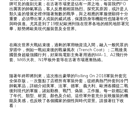
牌可見的復刻元素；在古著市場更是佔有一席之地，每當我們PO
出厲害的帥氣軍品，客人反應都相當熱烈。探究其原因，或許是人
類久遠的發展史裡伴隨著無數的戰爭，與之相應的軍服便顯得十分
重要，必須帶出軍人戎裝的威武感，保護防身等機能性也隨著年代
與時俱進。尤其是到了19世紀歐洲列強在世界各地的殖民地部署完
畢，順勢將歐美現代服裝普及全世界。
在兩次世界大戰結束後，過剩的軍用物資流入間，融入一般民眾的
穿搭中，例如一戰結束後的戰壕風衣（Trench Coat）；二戰後美
國晉身超級強國行列，好萊塢電影主角著用過的MA-1、A2飛行外
套、M65大衣、N1甲板外套等在古著市場逐漸熱絡。
隨著年終即將到來，這次推出豪華的Rolling On 2018軍裝外套完
全保存版，ㄧ次盤點了店裡所有軍裝外套，從經典熱門外套到冷門
帥氣軍品，詳細介紹美軍、法軍、德軍、義大利、歐洲各國從二戰
後到現代的軍服，諸如勤務、戰鬥、偽裝、工作服。每一款都記載
了年代、類型、材質、顏色及介紹。這些軍外套充分反映服裝的機
能及美感，也反映了各個國家的個性與時代背景。請接著往下收
看：