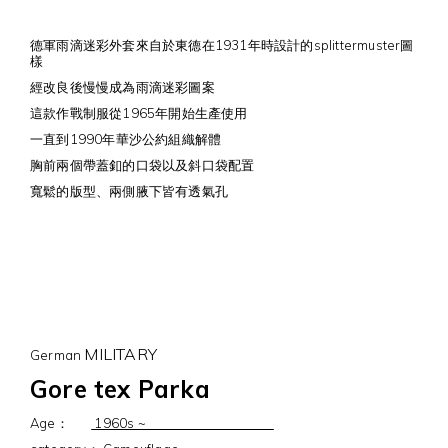
德軍雨滴迷彩外套來自於東德在1931年時設計的splittermuster圖
樣
經改良後慢慢成為雨滴迷彩圖案
這款作戰制服從1965年開始生產使用
一直到1990年華沙公約組織解體
胸前兩個帶蓋釦的口袋以及斜口袋配置
寬鬆的版型、兩側腋下皆有透氣孔
MILITARY
German
Gore tex Parka
Age：
1960s ~