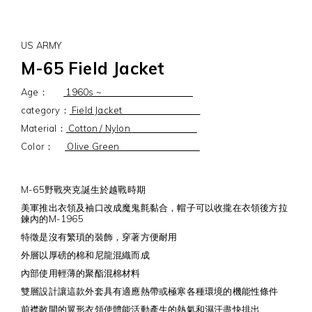
US ARMY
M-65 Field Jacket
Age：
1960s ~
category：
Field Jacket
Material：
Cotton / Nylon
Color：
Olive Green
M-65野戰夾克誕生於越戰時期
美軍推出衣領及袖口改成魔鬼氈黏合，帽子可以收攏在衣領後方拉
鍊內的M-1965
特徵是沒有繁瑣的裝飾，穿著方便耐用
外層以厚磅的棉和尼龍混織而成
內部使用輕薄的聚酯混棉材料
雙層設計讓這款外套具有適應熱帶或極寒各種環境的機能性條件
前襟敞開的翼形衣領使體能活動產生的熱氣和濕汗盡快排出