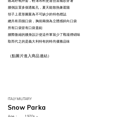
雖為野戰外套，輕薄布料更適合當襯衫穿著
腰側設置多個透氣孔，夏天能散熱兼遮陽
領子上星形圖案為不可缺少的特色標誌
總共有四個口袋，胸前兩側為立體感斜向口袋
所有口袋皆有口袋蓋釦
腰際微縮的腰身設計使這件軍裝少了戰場煙硝味
取而代之的是義大利特有的時尚優雅品味
（點圖片進入商品連結）
ITALY MILITARY
Snow Parka
Age：
1970s ~