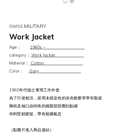
MILITARY
SWISS
Work Jacket
Age：
1960s ~
category：
Work Jacket
Material：
Cotton
Color：
Gary
1960年代瑞士軍用工作外套
為了行使粗活，採用未經染色的灰色耐磨單寧布製成
胸前及袖口由特殊的鐵製甜甜圈扣點綴
布料堅韌硬挺，帶有粗獷氣息
（點圖片進入商品連結）