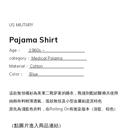
US MILITARY
Pajama Shirt
Age：
1960s ~
category：
Medical Pajama
Material：
Cotton
Color：
Blue
這款無領襯衫為美軍二戰穿著的睡衣，戰後則配給醫療兵使用
純棉布料輕薄透氣，弧狀無領及小型金屬釦是其特色
原先為淺藍色衣料，在Rolling On有後染版本（深藍、棕色）
（點圖片進入商品連結）